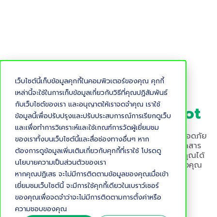
เว็บไซต์นี้เก็บข้อมูลคุกกี้ในคอมพิวเตอร์ของคุณ คุกกี้
สำรวจการเชื่อมต่อ และ
เหล่านี้จะใช้ในการเก็บข้อมูลเกี่ยวกับวิธีที่คุณปฏิสัมพันธ์
กับเว็บไซต์ของเรา และอนุญาตให้เราจดจำคุณ เราใช้
เอกสาร API ของ HubSpot
ข้อมูลนี้เพื่อปรับปรุงและปรับประสบการณ์การเรียกดูเว็บ
และเพื่อทำการวิเคราะห์และใช้เกณฑ์การวัดผู้เยี่ยมชม
เข้าถึงเครื่องมือ แนวทางปฏิบัติ และมาตรฐานความปลอดภัย
ของเราทั้งบนเว็บไซต์นี้และสื่อช่องทางอื่นๆ หาก
ได้ในที่เดียว ตั้งแต่ปลั๊กอินที่พร้อมใช้งาน ไปจนถึงเอกสาร
ต้องการดูข้อมูลเพิ่มเติมเกี่ยวกับคุกกี้ที่เราใช้ โปรดดู
อ้างอิง API แบบเจาะลึก เพื่อเชื่อมต่อระบบธุรกิจของคุณได้
นโยบายความเป็นส่วนตัวของเรา
อย่างราบรื่นและยกระดับประสบการณ์ HubSpot ของคุณ
หากคุณปฏิเสธ จะไม่มีการติดตามข้อมูลของคุณเมื่อเข้า
อย่างเต็มศักยภาพ.
เยี่ยมชมเว็บไซต์นี้ จะมีการใช้คุกกี้เดียวในเบราว์เซอร์
ของคุณเพื่อจดจำว่าจะไม่มีการติดตามการตั้งค่าหรือ
ความชอบของคุณ