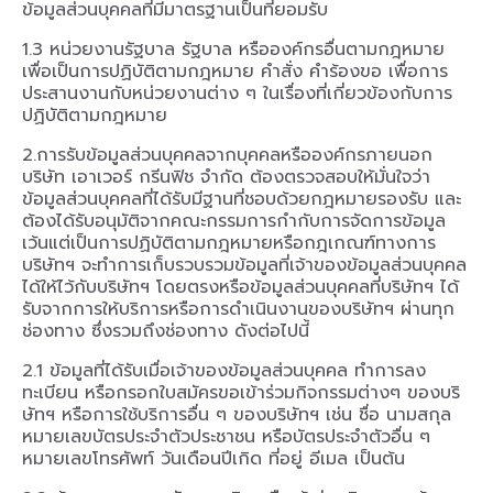
ข้อมูลส่วนบุคคลที่มีมาตรฐานเป็นที่ยอมรับ
1.3 หน่วยงานรัฐบาล รัฐบาล หรือองค์กรอื่นตามกฎหมาย
เพื่อเป็นการปฏิบัติตามกฎหมาย คำสั่ง คำร้องขอ เพื่อการ
ประสานงานกับหน่วยงานต่าง ๆ ในเรื่องที่เกี่ยวข้องกับการ
ปฏิบัติตามกฎหมาย
2.การรับข้อมูลส่วนบุคคลจากบุคคลหรือองค์กรภายนอก
บริษัท เอาเวอร์ กรีนฟิช จำกัด ต้องตรวจสอบให้มั่นใจว่า
ข้อมูลส่วนบุคคลที่ได้รับมีฐานที่ชอบด้วยกฎหมายรองรับ และ
ต้องได้รับอนุมัติจากคณะกรรมการกำกับการจัดการข้อมูล
เว้นแต่เป็นการปฏิบัติตามกฎหมายหรือกฎเกณฑ์ทางการ
บริษัทฯ จะทำการเก็บรวบรวมข้อมูลที่เจ้าของข้อมูลส่วนบุคคล
ได้ให้ไว้กับบริษัทฯ โดยตรงหรือข้อมูลส่วนบุคคลที่บริษัทฯ ได้
รับจากการให้บริการหรือการดำเนินงานของบริษัทฯ ผ่านทุก
ช่องทาง ซึ่งรวมถึงช่องทาง ดังต่อไปนี้
2.1 ข้อมูลที่ได้รับเมื่อเจ้าของข้อมูลส่วนบุคคล ทำการลง
ทะเบียน หรือกรอกใบสมัครขอเข้าร่วมกิจกรรมต่างๆ ของบริ
ษัทฯ หรือการใช้บริการอื่น ๆ ของบริษัทฯ เช่น ชื่อ นามสกุล
หมายเลขบัตรประจำตัวประชาชน หรือบัตรประจำตัวอื่น ๆ
หมายเลขโทรศัพท์ วันเดือนปีเกิด ที่อยู่ อีเมล เป็นต้น