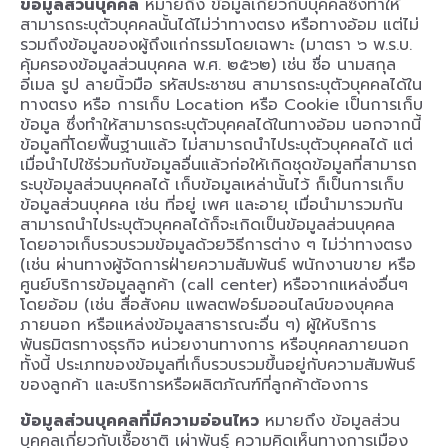
ข้อมูลส่วนบุคคล
หมายถึง ข้อมูลเกี่ยวกับบุคคลซึ่งทำให้
สามารถระบุตัวบุคคลนั้นได้ไม่ว่าทางตรง หรือทางอ้อม แต่ไม่
รวมถึงข้อมูลของผู้ถึงแก่กรรมโดยเฉพาะ (มาตรา ๖ พ.ร.บ.
คุ้มครองข้อมูลส่วนบุคคล พ.ศ. ๒๕๖๒) เช่น ชื่อ นามสกุล
อีเมล รูป ลายนิ้วมือ รหัสประชาชน สามารถระบุตัวบุคคลได้ใน
ทางตรง หรือ การเก็บ Location หรือ Cookie เป็นการเก็บ
ข้อมูล ซึ่งทำให้สามารถระบุตัวบุคคลได้ในทางอ้อม นอกจากนี้
ข้อมูลที่โดยพื้นฐานแล้ว ไม่สามารถนำไประบุตัวบุคคลได้ แต่
เมื่อนำไปใช้ร่วมกับข้อมูลอื่นแล้วก่อให้เกิดชุดข้อมูลที่สามารถ
ระบุข้อมูลส่วนบุคคลได้ เก็บข้อมูลเหล่านั้นไว้ ก็เป็นการเก็บ
ข้อมูลส่วนบุคคล เช่น ที่อยู่ เพศ และอายุ เมื่อนำมารวมกัน
สามารถนำไประบุตัวบุคคลได้ก็จะเกิดเป็นข้อมูลส่วนบุคคล
โดยอาจเก็บรวบรวมข้อมูลด้วยวิธีการต่าง ๆ ไม่ว่าทางตรง
(เช่น ผ่านทางผู้จัดการฝ่ายความสัมพันธ์ พนักงานขาย หรือ
ศูนย์บริการข้อมูลลูกค้า (call center) หรือจากแหล่งอื่นๆ
โดยอ้อม (เช่น สื่อสังคม แพลตฟอร์มออนไลน์ของบุคคล
ภายนอก หรือแหล่งข้อมูลสาธารณะอื่น ๆ) ผู้ให้บริการ
พันธมิตรทางธุรกิจ หน่วยงานทางการ หรือบุคคลภายนอก
ทั้งนี้ ประเภทของข้อมูลที่เก็บรวบรวมขึ้นอยู่กับความสัมพันธ์
ของลูกค้า และบริการหรือผลิตภัณฑ์ที่ลูกค้าต้องการ
ข้อมูลส่วนบุคคลที่มีความอ่อนไหว
หมายถึง ข้อมูลส่วน
บุคคลเกี่ยวกับเชื้อชาติ เผ่าพันธุ์ ความคิดเห็นทางการเมือง