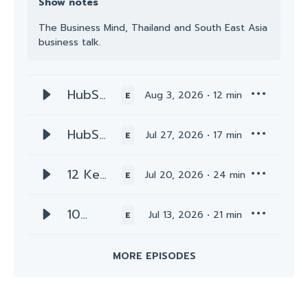
Show notes
The Business Mind, Thailand and South East Asia
business talk.
HubSp
Aug 3, 2026
12
min
E
ot
AEO:
HubSp
Jul 27, 2026
17
min
E
Transf
ot
ormin
Consu
12 Key
Jul 20, 2026
24
min
E
g AEO
lting
Loyalt
Recom
Servic
y
10
Jul 13, 2026
21
min
E
menda
es:
Platfor
Essent
tions
Empo
m
ial
MORE EPISODES
into
wering
Featur
Criteri
High-
Mid-
es
a for
Impact
Marke
Checkl
Selecti