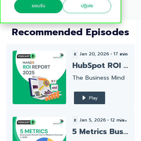
ยอมรับ
ปฏิเสธ
Recommended Episodes
Jan 20, 2026
•
17
min
E
HubSpot ROI Report 2025 l The Business Mind Ep.79
The Business Mind
Play
Jan 5, 2026
•
12
min
E
5 Metrics Businesses Should Use to Measure Success In 2026 l The Business Mind Ep.76