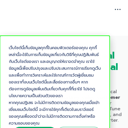
เว็บไซต์นี้เก็บข้อมูลคุกกี้ในคอมพิวเตอร์ของคุณ คุกกี้
Business Insights. Real
เหล่านี้จะใช้ในการเก็บข้อมูลเกี่ยวกับวิธีที่คุณปฏิสัมพันธ์
กับเว็บไซต์ของเรา และอนุญาตให้เราจดจำคุณ เราใช้
Conversations. Regional
ข้อมูลนี้เพื่อปรับปรุงและปรับประสบการณ์การเรียกดูเว็บ
Relevance
และเพื่อทำการวิเคราะห์และใช้เกณฑ์การวัดผู้เยี่ยมชม
ของเราทั้งบนเว็บไซต์นี้และสื่อช่องทางอื่นๆ หาก
ต้องการดูข้อมูลเพิ่มเติมเกี่ยวกับคุกกี้ที่เราใช้ โปรดดู
Explore our podcast series featuring practical
นโยบายความเป็นส่วนตัวของเรา
discussions around
marketing, sales, customer
หากคุณปฏิเสธ จะไม่มีการติดตามข้อมูลของคุณเมื่อเข้า
service, and digital tools
— tailored for
Thailand's and Southeast Asian businesses. Tune
เยี่ยมชมเว็บไซต์นี้ จะมีการใช้คุกกี้เดียวในเบราว์เซอร์
in for expert interviews, real-world use cases, and
ของคุณเพื่อจดจำว่าจะไม่มีการติดตามการตั้งค่าหรือ
actionable strategies to help you grow smarter.
ความชอบของคุณ